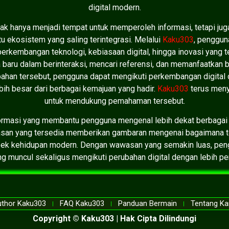
digital modern.
tidak hanya menjadi tempat untuk memperoleh informasi, tetapi j
tu ekosistem yang saling terintegrasi. Melalui
Kaku303
, penggun
kembangan teknologi, kebiasaan digital, hingga inovasi yang t
ru dalam berinteraksi, mencari referensi, dan memanfaatkan be
an tersebut, pengguna dapat mengikuti perkembangan digital 
ih besar dari berbagai kemajuan yang hadir.
Kaku303
terus meny
untuk mendukung pemahaman tersebut.
rmasi yang membantu pengguna mengenal lebih dekat berbagai 
asan yang tersedia memberikan gambaran mengenai bagaimana t
ek kehidupan modern. Dengan wawasan yang semakin luas, pe
g muncul sekaligus mengikuti perubahan digital dengan lebih perc
thor Kaku303
FAQ Kaku303
Panduan Bermain
Tentang Ka
Copyright © Kaku303 | Hak Cipta Dilindungi