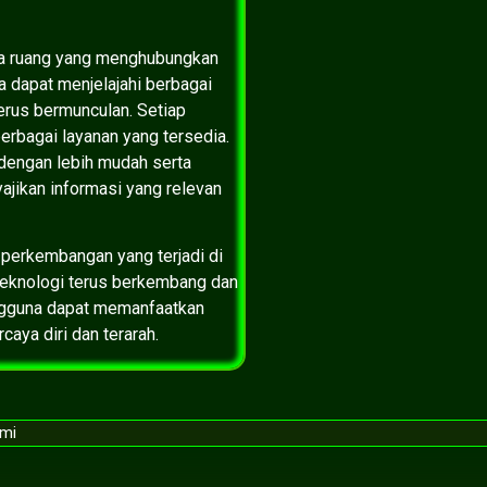
uga ruang yang menghubungkan
a dapat menjelajahi berbagai
erus bermunculan. Setiap
rbagai layanan yang tersedia.
dengan lebih mudah serta
ajikan informasi yang relevan
perkembangan yang terjadi di
eknologi terus berkembang dan
ngguna dapat memanfaatkan
aya diri dan terarah.
mi