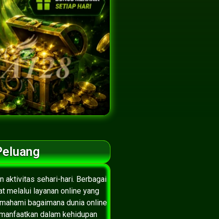
Peluang
aktivitas sehari-hari. Berbagai
 melalui layanan online yang
ahami bagaimana dunia online
imanfaatkan dalam kehidupan