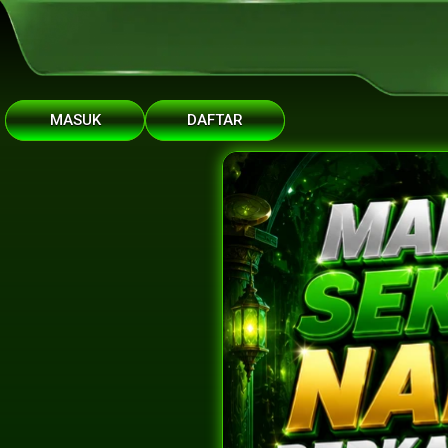
MASUK
DAFTAR