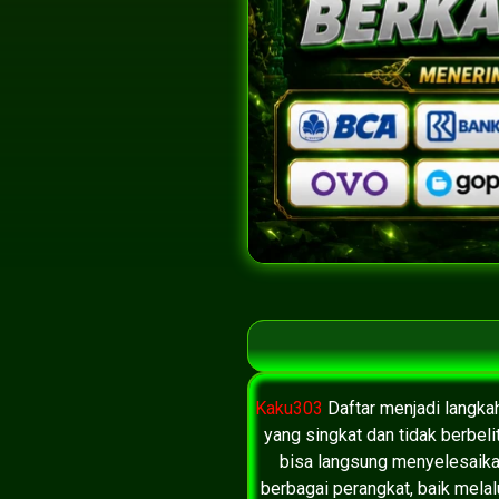
Kaku303
Daftar menjadi langk
yang singkat dan tidak berbel
bisa langsung menyelesaikan
berbagai perangkat, baik mela